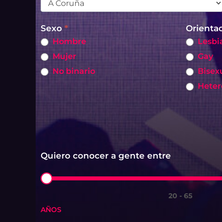
Sexo
*
Orienta
Hombre
Lesbi
Mujer
Gay
No binario
Bisex
Heter
Quiero conocer a gente entre
20
-
65
AÑOS