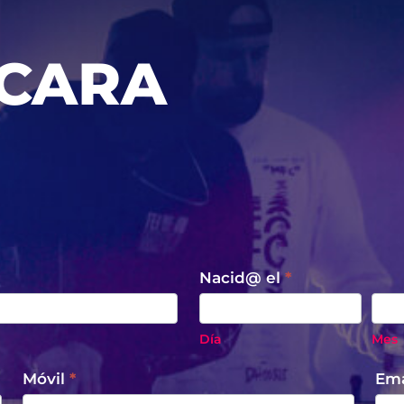
 CARA
Nacid@ el
*
Día
Mes
Día
Mes
Móvil
*
Em