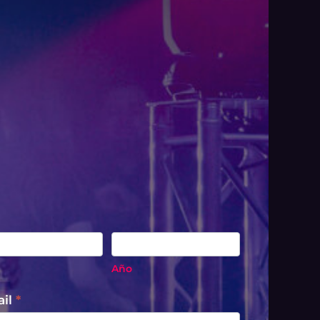
Año
Año
ail
*