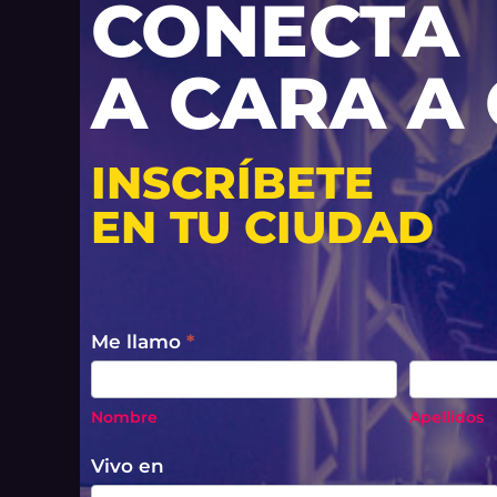
CONECTA
A CARA A
INSCRÍBETE
EN TU CIUDAD
CITAS
Me llamo
*
RÁPIDAS
Nombre
Apellidos
Nombre
Apellidos
Vivo en