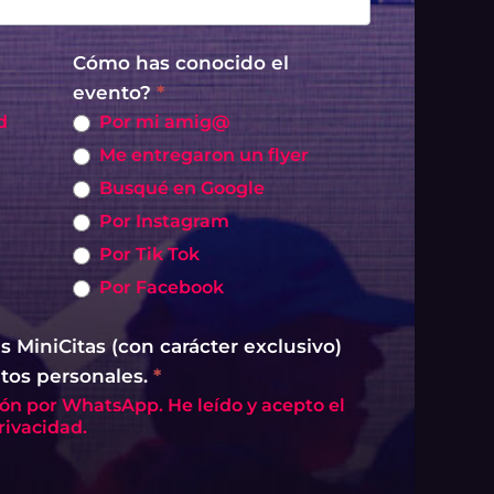
Cómo has conocido el
evento?
*
d
Por mi amig@
Me entregaron un flyer
Busqué en Google
Por Instagram
Por Tik Tok
Por Facebook
 MiniCitas (con carácter exclusivo)
atos personales.
*
privacidad.