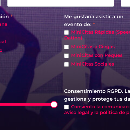
ción
*
Me gustaría asistir a un
ana
evento de:
*
MiniCitas Rápidas (Spee
Dating)
ual
MiniCitas a Ciegas
o
MiniCitas con Peques
MiniCitas Sociales
Consentimiento RGPD. Las
gestiona y protege tus d
Consiento la comunicación por WhatsApp. He leído y acepto el
aviso legal y la política de 